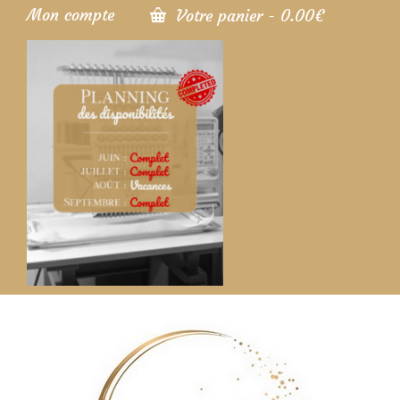
Mon compte
Votre panier
-
0.00
€