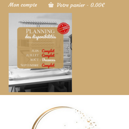
Mon compte
Votre panier
-
0.00
€