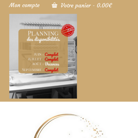
Mon compte
Votre panier
-
0.00
€