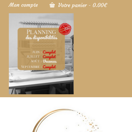
Mon compte
Votre panier
-
0.00
€