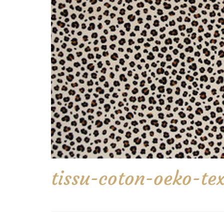
tissu-coton-oeko-te