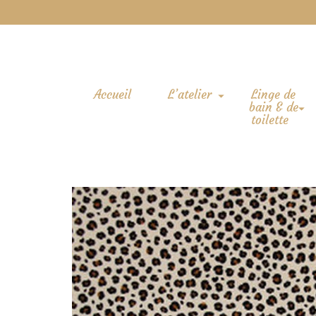
Accueil
L’atelier
Linge de
bain & de
toilette