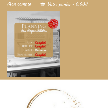
Mon compte
Votre panier
-
0.00
€