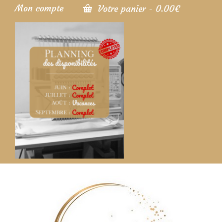
Mon compte
Votre panier
-
0.00
€