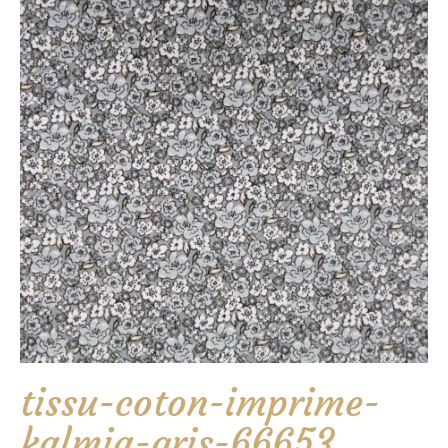
tissu-coton-imprime-
kalmia-gris-66653