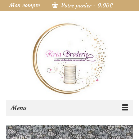
Mon compte
Votre panier
-
0.00
€
Menu