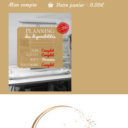
Mon compte
Votre panier
-
0.00
€