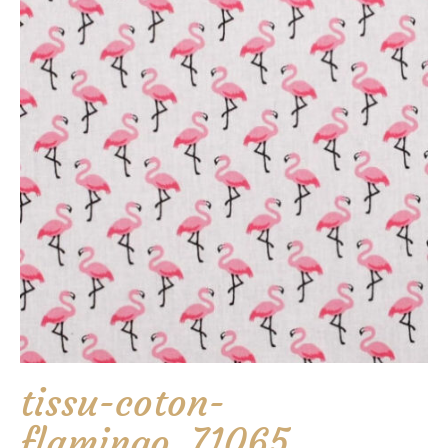
tissu-coton-
flamingo_71065