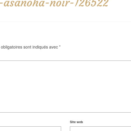
-asanoha-noir-126522
obligatoires sont indiqués avec
*
Site web