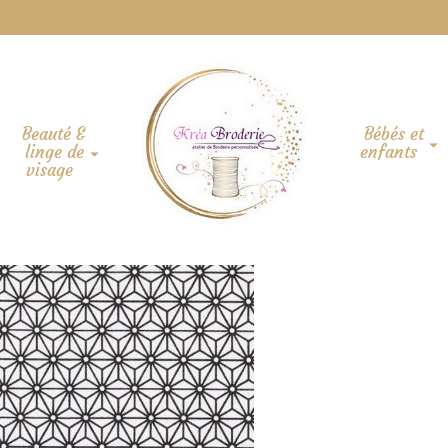
Beauté &
Bébés et
linge de
enfants
visage