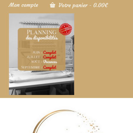
Mon compte
Votre panier
-
0.00
€