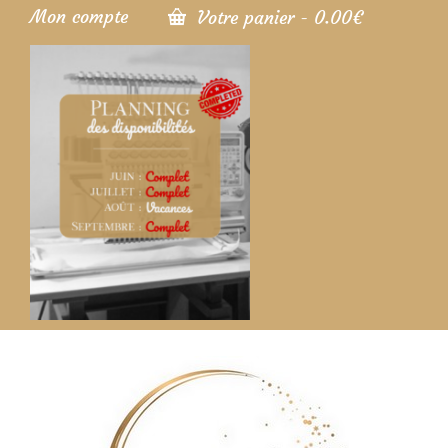
Mon compte
Votre panier
-
0.00
€