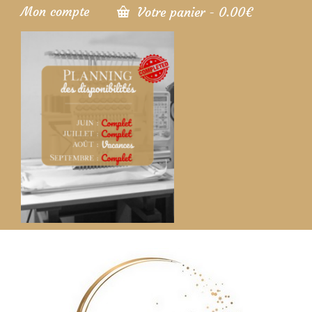
Mon compte
Votre panier
-
0.00
€