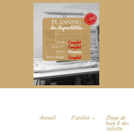
Accueil
L’atelier
Linge de
bain & de
toilette