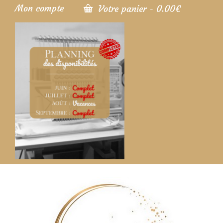
Mon compte
Votre panier
-
0.00
€