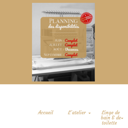
Accueil
L’atelier
Linge de
bain & de
toilette