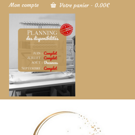
Mon compte
Votre panier
-
0.00
€