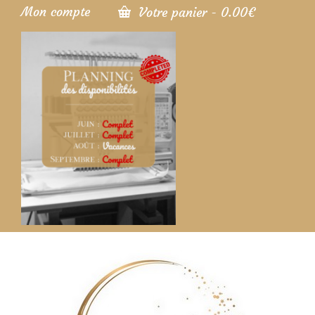
Mon compte
Votre panier
-
0.00
€