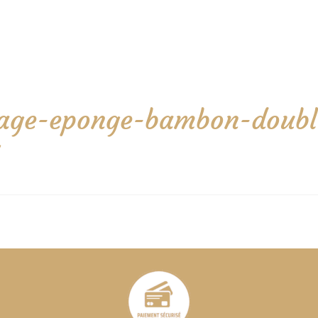
isage-eponge-bambon-doubl
g