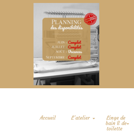
Accueil
L’atelier
Linge de
bain & de
toilette