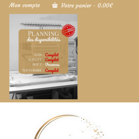
Mon compte
Votre panier
-
0.00
€