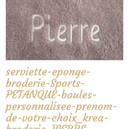
serviette-eponge-
broderie-Sports-
PETANQUE-boules-
personnalisee-prenom-
de-votre-choix_krea-