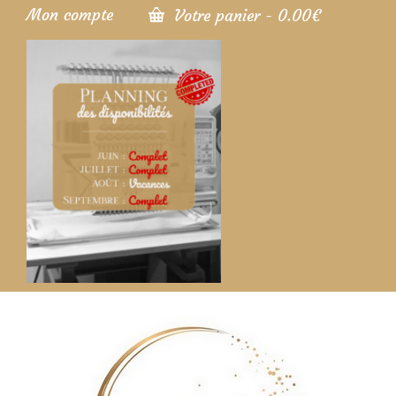
Mon compte
Votre panier
-
0.00
€