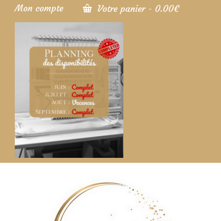
Mon compte
Votre panier
-
0.00
€