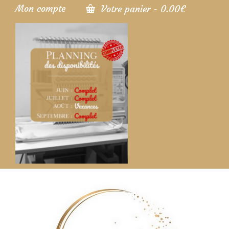
Mon compte
Votre panier
-
0.00
€