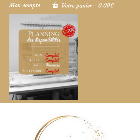
Mon compte
Votre panier
-
0.00
€