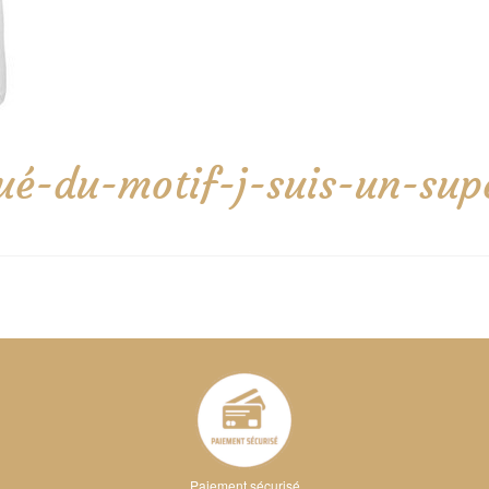
ué-du-motif-j-suis-un-su
Paiement sécurisé