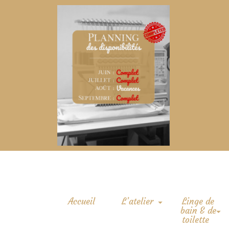
Accueil
L’atelier
Linge de
bain & de
toilette