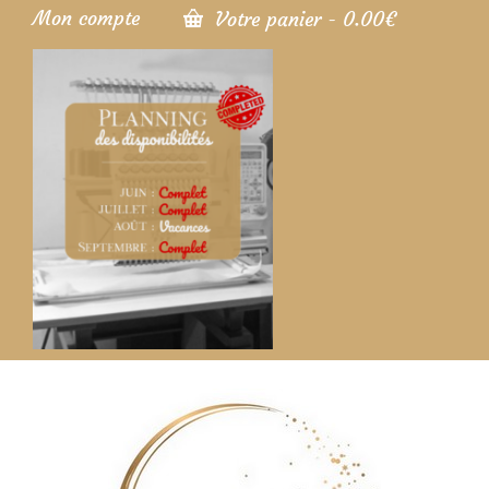
Mon compte
Votre panier
-
0.00
€