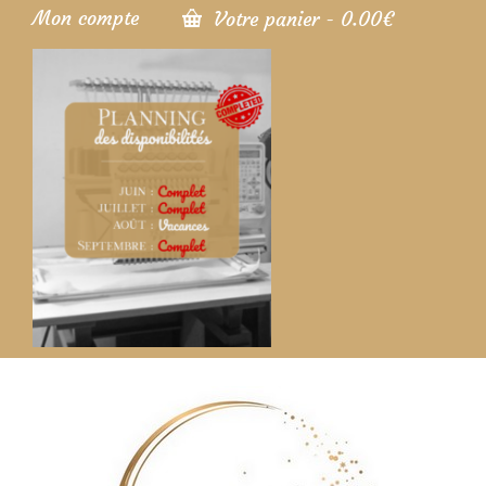
Mon compte
Votre panier
-
0.00
€