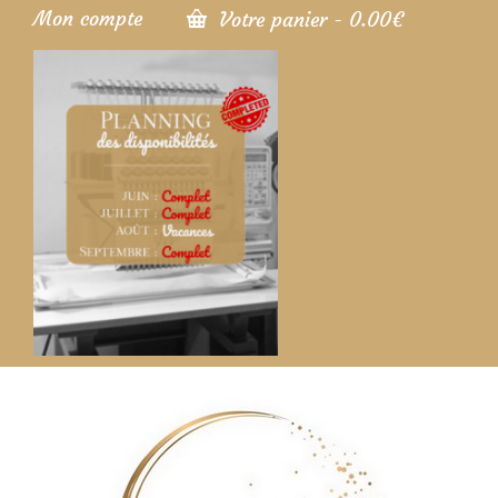
Mon compte
Votre panier
-
0.00
€