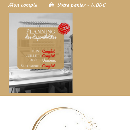
Mon compte
Votre panier
-
0.00
€