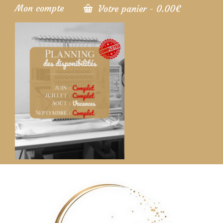
Mon compte
Votre panier
-
0.00
€