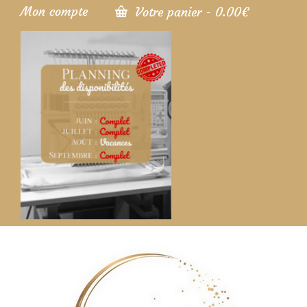
Mon compte
Votre panier
-
0.00
€