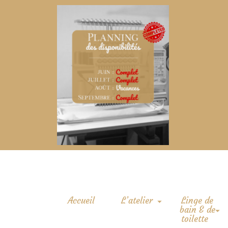
Accueil
L’atelier
Linge de
bain & de
toilette