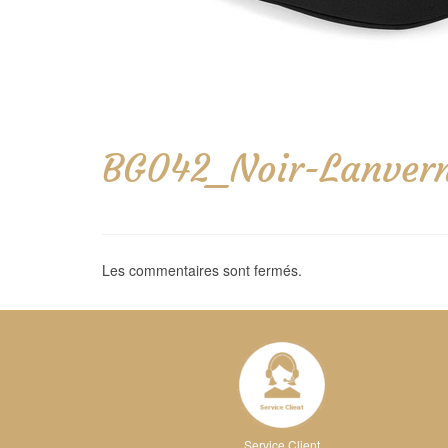
BG042_Noir-Lanver
Les commentaires sont fermés.
Service Client