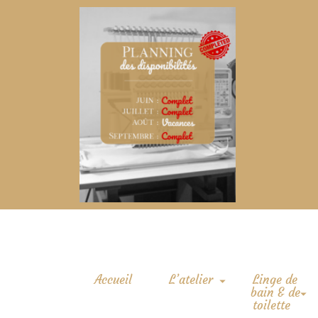
Accueil
L’atelier
Linge de
bain & de
toilette