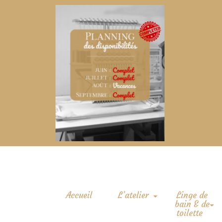
Accueil
L’atelier
Linge de
bain & de
toilette