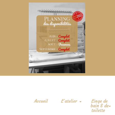
Accueil
L’atelier
Linge de
bain & de
toilette