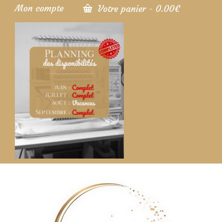
Mon compte
Votre panier
-
0.00
€