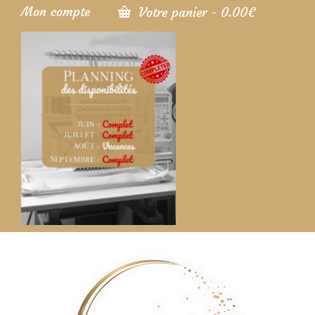
Mon compte
Votre panier
-
0.00
€