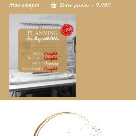
Mon compte
Votre panier
-
0.00
€