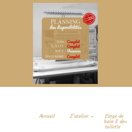
Accueil
L’atelier
Linge de
bain & de
toilette