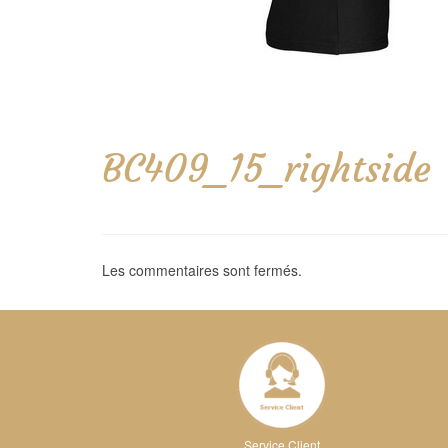
BC409_15_rightside
Les commentaires sont fermés.
Service Client