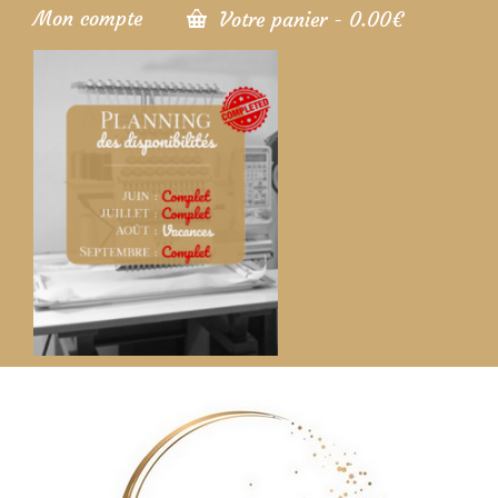
Mon compte
Votre panier
-
0.00
€