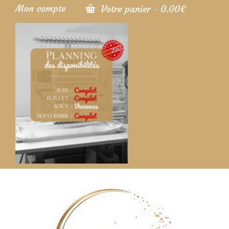
Mon compte
Votre panier
-
0.00
€