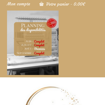
Mon compte
Votre panier
-
0.00
€