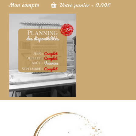
Mon compte
Votre panier
-
0.00
€