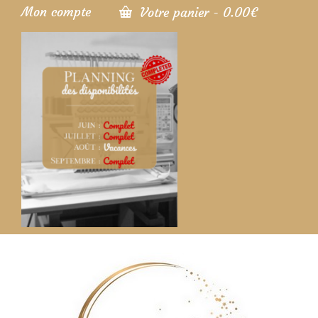
Mon compte
Votre panier
-
0.00
€