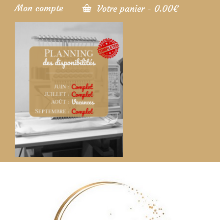
Mon compte
Votre panier
-
0.00
€