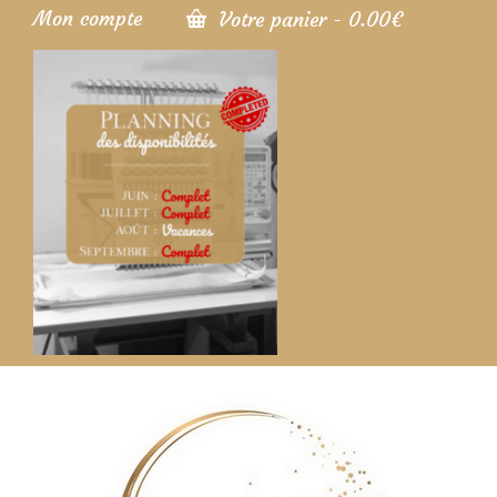
Mon compte
Votre panier
-
0.00
€