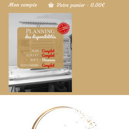
Mon compte
Votre panier
-
0.00
€