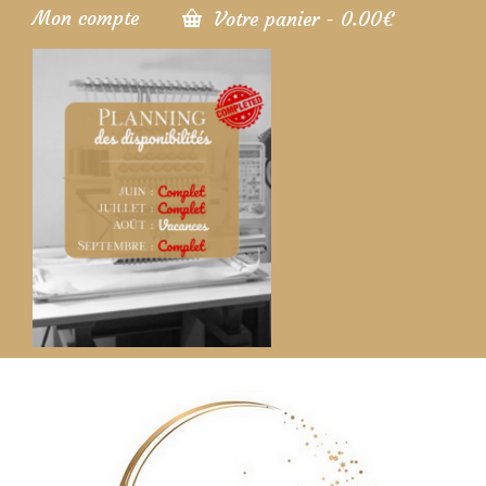
Mon compte
Votre panier
-
0.00
€