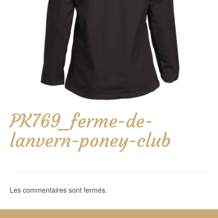
PK769_ferme-de-
lanvern-poney-club
Les commentaires sont fermés.