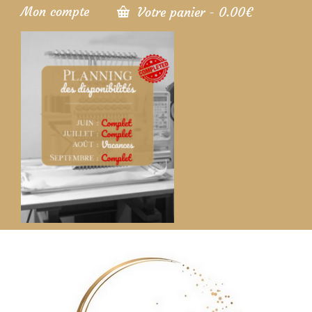
Mon compte
Votre panier
-
0.00
€